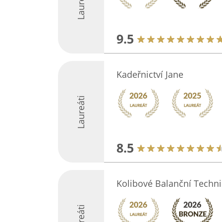
Laureáti
9.5
Kadeřnictví Jane
Laureáti
8.5
Kolibové Balanční Techni
Laureáti