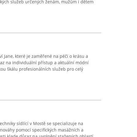
ických služeb určených ženám, mužům i dětem
ví Jane, které je zaměřené na péči o krásu a
raz na individuální přístup a aktuální módní
kou škálu profesionálních služeb pro celý
chniky sídlící v Mostě se specializuje na
nováhy pomocí specifických masážních a
sti klade důraz na uvolnění stažených oblastí