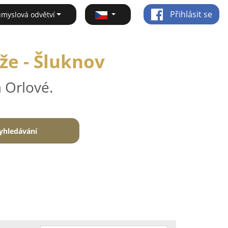
Přihlásit se
ůmyslová odvětví
že - Šluknov
 Orlové.
yhledávání