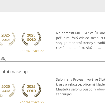
Na náměstí Míru 347 ve Šlukno
péči o mužský vzhled, nesoucí
spojuje moderní trendy s tradi
rozsáhlou nabídku služeb, ...
Zobrazit více >>
436)
entní make-up,
Salon Jany Provazníkové ve Šluk
krásy a relaxace, přičemž klade
Majitelka salonu působí v obor
zahrnující ...
Zobrazit více >>