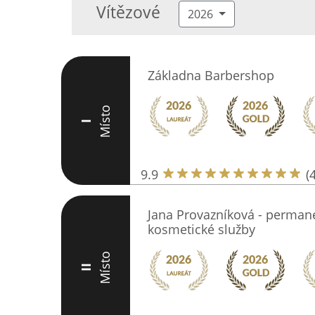
Vítězové
2026
Základna Barbershop
Místo
I
9.9
(
Jana Provazníková - perman
kosmetické služby
Místo
II