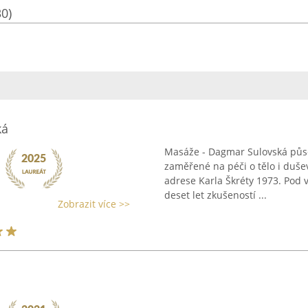
30)
ká
Masáže - Dagmar Sulovská půso
zaměřené na péči o tělo i duš
adrese Karla Škréty 1973. Pod
deset let zkušeností ...
Zobrazit více >>