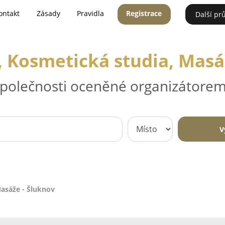
ontakt
Zásady
Pravidla
Registrace
Další pr
, Kosmetická studia, Masá
 společnosti oceněné organizátorem
V
Masáže - Šluknov