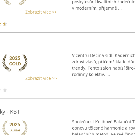
poskytování kvalitních kadeřn
v moderním, příjemně ...
Zobrazit více >>
V centru Děčína sídlí Kadeřnict
zdraví vlasů, přičemž klade dů
trendy. Tento salon nabízí širo
rodinný kolektiv. ...
Zobrazit více >>
ky - KBT
Společnost Kolibové Balanční Te
obnovu tělesné harmonie a rov
balančních metod. Ve své činno