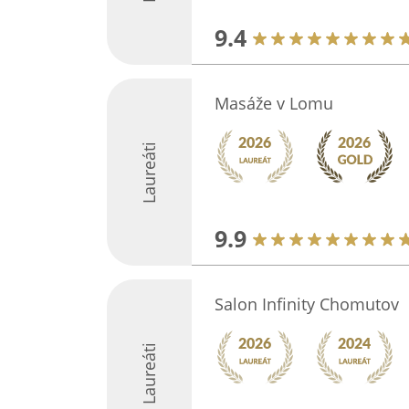
9.4
Masáže v Lomu
Laureáti
9.9
Salon Infinity Chomutov
Laureáti