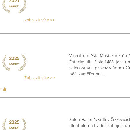
Zobrazit více >>
V centru města Most, konkrétn
Žatecké ulici číslo 1488, je si
salon zahájil provoz v únoru 2
péči zaměřenou ...
Zobrazit více >>
Salon Harrer's sídlí v Čížkovic
dlouholetou tradicí sahající až