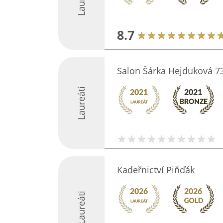
8.7
Salon Šárka Hejduková 7
Laureáti
Kadeřnictví Piňďák
Laureáti