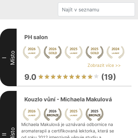
PH salon
Místo
I
Zobrazit více >>
9.0
(19)
Kouzlo vůní - Michaela Makulová
Michaela Makulová je uznávaná odbornice na
Místo
aromaterapii a certifikovaná lektorka, která se
II
od roku 2012 intenzivně věnuje studiu a