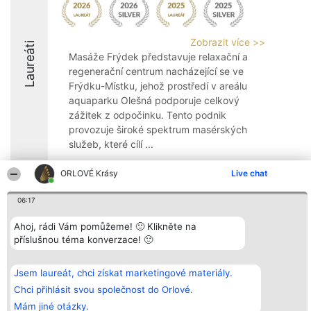
Zobrazit více >>
Laureáti
Masáže Frýdek představuje relaxační a
regenerační centrum nacházející se ve
Frýdku-Místku, jehož prostředí v areálu
aquaparku Olešná podporuje celkový
zážitek z odpočinku. Tento podnik
provozuje široké spektrum masérských
služeb, které cílí ...
8.8
ORLOVÉ Krásy
Live chat
06:17
Organizátor hlasování
Plebiscyt
Kontakt
Ahoj, rádi Vám pomůžeme! 🙂 Klikněte na
Bright Side Solutions sp. z o.
Vítězové
Kontakt
příslušnou téma konverzace! 🙂
o. sp. k.
Seznam všech
ul. Ruska 22
laureátů
Wrocław 50-079
Zásady
KRS 0000749100 | Regon
Pravidla
Jsem laureát, chci získat marketingové materiály.
381313360 | NIP 8943132676
Zásady
Chci přihlásit svou společnost do Orlové.
ochrany
osobních údajů
Mám jiné otázky.