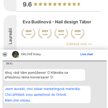
9.6
Eva Budínová - Nail design Tábor
Laureáti
Zobrazit více >>
ORLOVÉ Krásy
Live chat
08:52
Organizátor hlasování
Plebiscyt
Kontakt
Ahoj, rádi Vám pomůžeme! 🙂 Klikněte na
Bright Side Solutions sp. z o.
Vítězové
Kontakt
příslušnou téma konverzace! 🙂
o. sp. k.
Seznam všech
ul. Ruska 22
laureátů
Wrocław 50-079
Zásady
KRS 0000749100 | Regon
Pravidla
Jsem laureát, chci získat marketingové materiály.
381313360 | NIP 8943132676
Zásady
Chci přihlásit svou společnost do Orlové.
ochrany
osobních údajů
Mám jiné otázky.