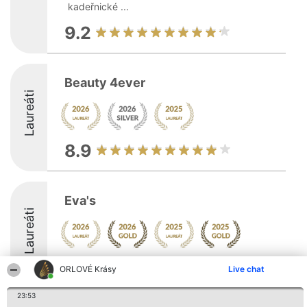
kadeřnické ...
9.2
Beauty 4ever
Laureáti
8.9
Eva's
Laureáti
9.4
ORLOVÉ Krásy
Live chat
23:53