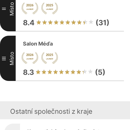
Místo
II
8.4
(31)
Salon Méďa
Místo
III
8.3
(5)
Ostatní společnosti z kraje