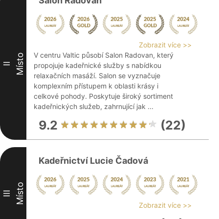
Salon Radovan
Zobrazit více >>
V centru Valtic působí Salon Radovan, který
Místo
II
propojuje kadeřnické služby s nabídkou
relaxačních masáží. Salon se vyznačuje
komplexním přístupem k oblasti krásy i
celkové pohody. Poskytuje široký sortiment
kadeřnických služeb, zahrnující jak ...
9.2
(22)
Kadeřnictví Lucie Čadová
Místo
III
Zobrazit více >>