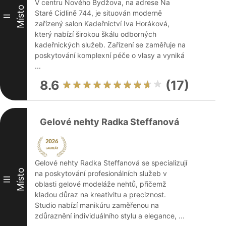
V centru Nového Bydžova, na adrese Na
Místo
Staré Cidlině 744, je situován moderně
II
zařízený salon Kadeřnictví Iva Horáková,
který nabízí širokou škálu odborných
kadeřnických služeb. Zařízení se zaměřuje na
poskytování komplexní péče o vlasy a vyniká
...
8.6
(17)
Gelové nehty Radka Steffanová
Gelové nehty Radka Steffanová se specializují
Místo
na poskytování profesionálních služeb v
III
oblasti gelové modeláže nehtů, přičemž
kladou důraz na kreativitu a preciznost.
Studio nabízí manikúru zaměřenou na
zdůraznění individuálního stylu a elegance, ...